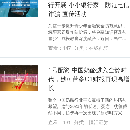
行开展“小小银行家，防范电信
诈骗”宣传活动
为进一步提升青少年金融安全防范意识，
筑牢家庭反诈防护墙，将金融知识普及与
青少年成长教育深度融合，近日，民生银
行济南天桥支行精心开展以“小小银行家 防
查看：
147
分类：
在线配资
范电信诈骗”....
1号配资 中国奶酪进入全龄时
代，妙可蓝多Q1财报再现高增
长
整个中国奶酪行业再次赢得了新的热情与
希望。这与2023年的低迷、疑虑、彷徨截
然不同，仿佛再一次出现了起步时方兴未
艾迅猛无比的发展势头。 分析人士认为，
查看：
131
分类：
恒汇证券
对整个中国....