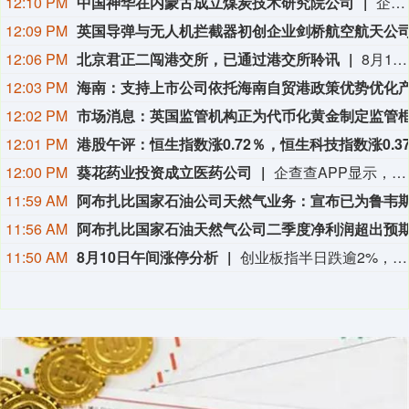
12:10 PM
中国神华在内蒙古成立煤炭技术研究院公司
企查查APP显示，近日，国能（内蒙古）煤炭技术研究院有限公司成立，注册资本10亿元，经营范围包含工程和技术研究和试验发展；规划设计管理；碳减排、碳转化、碳捕捉、碳封存技术研发等。企查查股权穿透显示，该公司由中国神华全资持股。
12:09 PM
12:06 PM
北京君正二闯港交所，已通过港交所聆讯
8月10日，据港交所披露的信息显示，北京君正集成电路股份有限公司更新聆讯后资料集，该公司港交所IPO通过聆讯，独家保荐人为国泰君安国际。公司于今年5月26日再次向香港联交所递交主板上市申请。此前，公司已于6月24日收到中国证监会出具的境外发行上市备案通知书，核准其发行不超过61658000股境外上市普通股并在港交所上市。招股书显示，北京君正是一家全球化的“存储+计算+模拟”芯片提供商，产品广泛应用于汽车电子、工业医疗、AIoT及智能安防设备。
12:03 PM
12:02 PM
12:01 PM
12:00 PM
葵花药业投资成立医药公司
企查查APP显示，近日，四川葵花医药有限公司成立，法定代表人为戴瑞全，注册资本为1000万元，经营范围包含：第一类医疗器械销售；第二类医疗器械销售；食品销售（仅销售预包装食品）；保健食品（预包装）销售等。企查查股权穿透显示，该公司由葵花药业全资持股。
11:59 AM
11:56 AM
11:50 AM
8月10日午间涨停分析
创业板指半日跌逾2%，医药、大消费板块逆势走强。宝鼎科技、百花医药均5连板，一图看懂>>