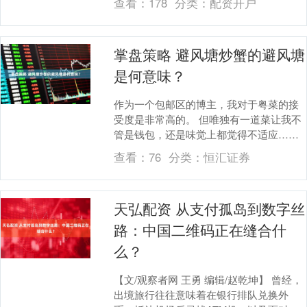
查看：
178
分类：
配资开户
与中....
掌盘策略 避风塘炒蟹的避风塘
是何意味？
作为一个包邮区的博主，我对于粤菜的接
受度是非常高的。 但唯独有一道菜让我不
管是钱包，还是味觉上都觉得不适应……
那就是——避风塘炒蟹！ 如果我说的不
查看：
76
分类：
恒汇证券
对，那么麻烦....
天弘配资 从支付孤岛到数字丝
路：中国二维码正在缝合什
么？
【文/观察者网 王勇 编辑/赵乾坤】 曾经，
出境旅行往往意味着在银行排队兑换外