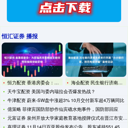
恒汇证券 播报
恒力配资 香港房委会：为宏福苑受影响业主提供特别按揭贷款安排
海会配资 民生银行济南天桥支行开展“小小银行家，防范电信诈骗
天牛宝配资 美国与委内瑞拉会否爆发热战？
牛津配资 蔚来-SW盘中涨超3% 10月交付新车超4万辆同比
億策略 菲律宾国防部炒作仙宾礁水炮事件，国防部回应
元富证券 泉州开放大学家庭教育基地授牌仪式在晋江市安海实验幼
嘉理证券 11月14日百亚股份发布公告，股东减持551.45