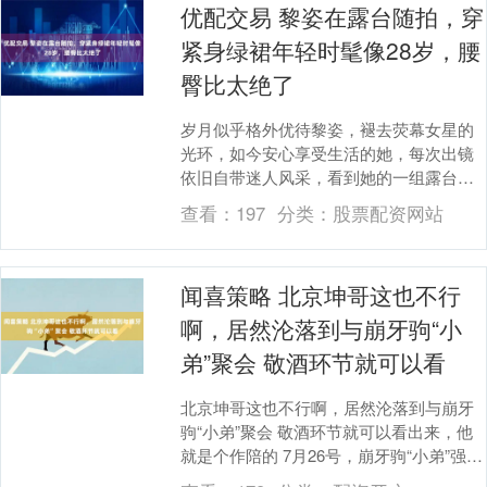
优配交易 黎姿在露台随拍，穿
紧身绿裙年轻时髦像28岁，腰
臀比太绝了
岁月似乎格外优待黎姿，褪去荧幕女星的
光环，如今安心享受生活的她，每次出镜
依旧自带迷人风采，看到她的一组露台随
拍，黎姿用一身简约绿色连衣裙的搭配大
查看：
197
分类：
股票配资网站
方出镜，没有精致....
闻喜策略 北京坤哥这也不行
啊，居然沦落到与崩牙驹“小
弟”聚会 敬酒环节就可以看
北京坤哥这也不行啊，居然沦落到与崩牙
驹“小弟”聚会 敬酒环节就可以看出来，他
就是个作陪的 7月26号，崩牙驹“小弟”强哥
分享了一段聚会的画面，并欢迎北京坤哥