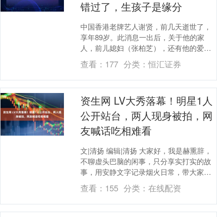
错过了，生孩子是缘分
中国香港老牌艺人谢贤，前几天逝世了，
享年89岁。此消息一出后，关于他的家
人，前儿媳妇（张柏芝），还有他的爱情
故事在网络掀起轩然大波。 说到谢贤给人
查看：
177
分类：
恒汇证券
的印象就是人生....
资生网 LV大秀落幕！明星1人
公开站台，两人现身被拍，网
友喊话吃相难看
文|清扬 编辑|清扬 大家好，我是赫熏辞，
不聊虚头巴脑的闲事，只分享实打实的故
事，用安静文字记录烟火日常，带大家感
受人间冷暖。 2026年7月25号，LV在上
查看：
155
分类：
在线配资
海....