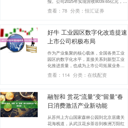
报。公司2025年实现营收8039.65亿元，同
比增长3.46%，再创历....
查看：
78
分类：
恒汇证券
好牛 工业园区数字化改造提速
上市公司积极布局
作为产业集聚的核心载体，全国各类工业
园区的数字化水平，直接关系到新型工业
化推进质量，也成为上市公司拓展业务、
释放业绩增量的重要赛道。 近日，工业和
查看：
114
分类：
在线配资
信息化部信息技....
融智和 赏花“流量”变“留量”春
日消费激活产业新动能
从苏州上方山国家森林公园到北京居庸关
花海栈道，从武汉花乡茶谷到株洲万阳红