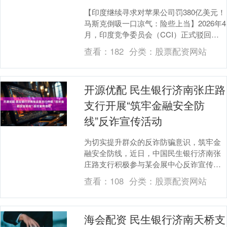
【印度继续寻求对苹果公司罚380亿美元！
马斯克倒吸一口凉气：险些上当】2026年4
月，印度竞争委员会（CCI）正式驳回了
苹果公司的暂缓申请，拟以“违反数据本地
查看：
182
分类：
股票配资网站
化....
开源优配 民生银行济南张庄路
支行开展“筑牢金融安全防
线”反诈宣传活动
为切实提升群众的反诈防骗意识，筑牢金
融安全防线，近日，中国民生银行济南张
庄路支行积极参与某会展中心反诈宣传活
动，该支行以多形式、接地气的宣传方
查看：
108
分类：
股票配资网站
式，为过往群众送上....
海会配资 民生银行济南天桥支