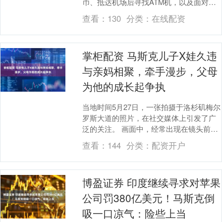
币、抵达机场后寻找ATM机，以及面对陌
生支付体系时的不便与不确定。如今，随
查看：
130
分类：
在线配资
着中国移....
掌柜配资 马斯克儿子X娃久违
与亲妈相聚，牵手漫步，父母
为他的成长起争执
当地时间5月27日，一张拍摄于洛杉矶梅尔
罗斯大道的照片，在社交媒体上引发了广
泛的关注。 画面中，经常出现在镜头前的
X A-Xii（昵称：X娃），抱着一只绿色的
查看：
144
分类：
配资开户
玩....
博盈证券 印度继续寻求对苹果
公司罚380亿美元！马斯克倒
吸一口凉气：险些上当