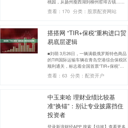
桃园，从扬州瘦西湖到柳州窑埠古镇……
伴随天气回暖，国内多地景区景点迎来花
查看：
170
分类：
股票配资网站
海胜景，吸引人们....
搭搭网 “TIR+保税”重构进口贸
易底层逻辑
■刘萌 3月26日，一辆满载俄罗斯特色商品
的TIR国际运输车辆在青岛空港综合保税区
顺利通关，标志着全国首票“TIR+保税”跨
境电商进口业务正式落地。 笔者认为，....
查看：
63
分类：
配资开户
中玉束哈 理财业绩比较基
准“换锚”：别让专业披露挡住
投资者
登录新浪财经APP 搜索【信披】查看更多