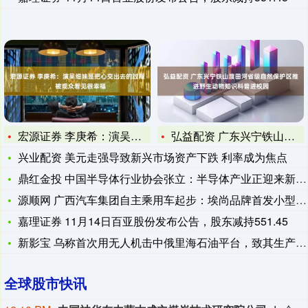
宏源证券 李庚希：演吴细妹是把心交出去的过程，被观众看见很幸
弘益配资 广东兴宁铁山渡田河省级自然保护区推进野生动物知识科
兴业配资 美元走强导致新兴市场资产下跌 利率成为焦点
鼎红金投 中国半导体行业协会张立：半导体产业正迎来新一轮变革
源顺网 广西汽车集团自主乘用车起步：埃尚品牌首发小型电动车
嘉理证券 11月14日百亚股份发布公告，股东减持551.45
新影宝 乌称首次用无人机击中俄里海石油平台，致其生产中断
全球股市快讯