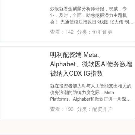
炒股就看金麒麟分析师研报，权威，专
业，及时，全面，助您挖掘潜力主题机
会！ 光通信模块指数日K线图 张大伟 制图
创业板指盘中创四年新高 光通信赛道诞生
查看：
142
分类：
恒汇证券
首只千元股....
明利配资端 Meta、
Alphabet、微软因AI债务激增
被纳入CDX IG指数
就在投资者加大对与人工智能支出相关的
债务浪潮的防御力度之际，Meta
Platforms、Alphabet和微软正进一步深入
信贷市场。这三家超大规模企业已被纳
查看：
193
分类：
配资开户
入....