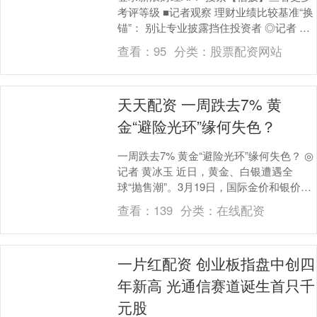
考评等级 ■记者观察 理财业绩比较基准“换
锚”： 别让专业披露挡住投资者 ◎记者 张
欣然 近期，银行理财产品业绩比较基准....
查看：
95
分类：
股票配资网站
天天配资 一周跌去7% 黄
金“避险光环”缘何失色？
一周跌去7% 黄金“避险光环”缘何失色？ ◎
记者 黄冰玉 近日，黄金、白银遭遇全
球“抛售潮”。3月19日，国际金价和银价均
大幅跳水：现货黄金一度跌至4500美元....
查看：
139
分类：
在线配资
一片红配资 创业板指盘中创四
年新高 光通信赛道诞生首只千
元股