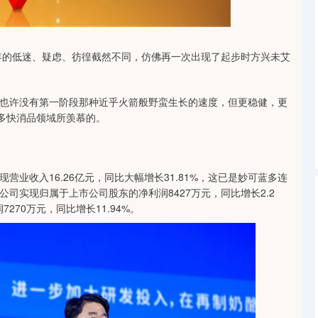
深证成指
14311.01
1.02%
200.89
1.42%
3年的低迷、疑虑、彷徨截然不同，仿佛再一次出现了起步时方兴未艾
也许没有第一阶段那种近乎火箭般野蛮生长的速度，但更稳健，更
众多快消品领域所羡慕的。
现营业收入16.26亿元，同比大幅增长31.81%，这已是妙可蓝多连
司实现归属于上市公司股东的净利润8427万元，同比增长2.2
70万元，同比增长11.94%。