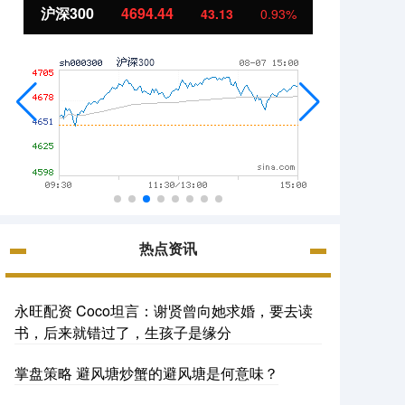
沪深300
4694.44
北证5
43.13
0.93%
热点资讯
永旺配资 Coco坦言：谢贤曾向她求婚，要去读
书，后来就错过了，生孩子是缘分
掌盘策略 避风塘炒蟹的避风塘是何意味？