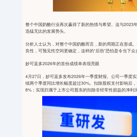
0
上证指数
3940.04
164.40
2.13%
39.68
整个中国奶酪行业再次赢得了新的热情与希望。这与202
迅猛无比的发展势头。
分析人士认为，对整个中国奶酪而言，新的周期正在形成。
良性，可预见性空间更确定，这样的“后劲”恐怕是令当下
妙可蓝多2026年的首份成绩单表现亮眼
4月27日，妙可蓝多发布2026年一季度财报。公司一季度实
续两个季度同比增长幅度超过30%。扣除股权支付影响后，公
8%；实现归属于上市公司股东的扣除非经常性损益的净利润72