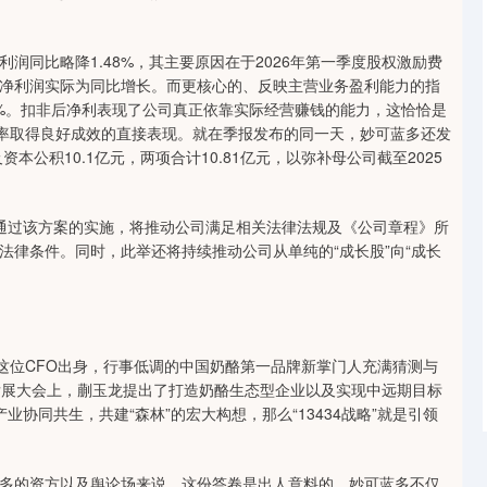
润同比略降1.48%，其主要原因在于2026年第一季度股权激励费
净利润实际为同比增长。而更核心的、反映主营业务盈利能力的指
4%。扣非后净利表现了公司真正依靠实际经营赚钱的能力，这恰恰是
效率取得良好成效的直接表现。就在季报发布的同一天，妙可蓝多还发
本公积10.1亿元，两项合计10.81亿元，以弥补母公司截至2025
通过该方案的实施，将推动公司满足相关法律法规及《公司章程》所
法律条件。同时，此举还将持续推动公司从单纯的“成长股”向“成长
这位CFO出身，行事低调的中国奶酪第一品牌新掌门人充满猜测与
发展大会上，蒯玉龙提出了打造奶酪生态型企业以及实现中远期目标
产业协同共生，共建“森林”的宏大构想，那么“13434战略”就是引领
多的资方以及舆论场来说，这份答卷是出人意料的。妙可蓝多不仅