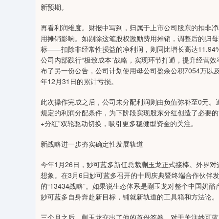
新预期。
再看利润维度。财报中写到，归属于上市公司股东的扣非净利
用摊销影响。如剔除这笔股权激励费用摊销，调整后的归母
标——扣除非经常性损益的净利润，则同比增长高达11.9
公司内部践行“极致成本”战略，实现环节打通，提升经营
布了另一份公告，公司计划使用母公司盈余公积7054万以及资
年12月31日的累计亏损。
此次操作完成之后，公司未分配利润则由负值弥补至0元。
规定的利润分配条件，为下阶段实现股东分红创造了必要的
+分红”双轮驱动切换，吸引更多稳健型资金的关注。
新战略进一步夯实确定性发展轨道
今年1月26日，妙可蓝多新任总裁蒯玉龙正式接棒。外界对
想象。在3月6日妙可蓝多召开的十周庆典暨终端合作伙伴
的“13434战略”。如果说生态体系是蒯玉龙对整个中国奶酪
妙可蓝多自身奔赴新目标，铺就新轨道的工具箱和方法论。
三个月之后，蒯玉龙交出了他的首份答卷。对于关注妙可蓝