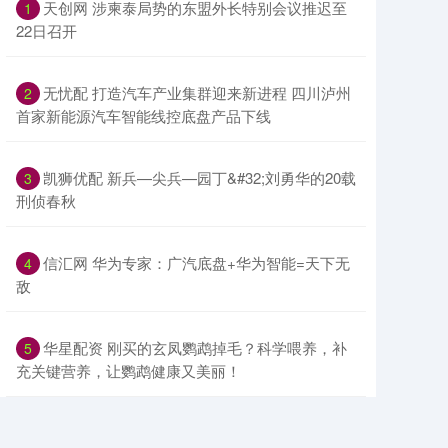
​天创网 涉柬泰局势的东盟外长特别会议推迟至
1
22日召开
​无忧配 打造汽车产业集群迎来新进程 四川泸州
2
首家新能源汽车智能线控底盘产品下线
​凯狮优配 新兵—尖兵—园丁&#32;刘勇华的20载
3
刑侦春秋
​信汇网 华为专家：广汽底盘+华为智能=天下无
4
敌
​华星配资 刚买的玄凤鹦鹉掉毛？科学喂养，补
5
充关键营养，让鹦鹉健康又美丽！