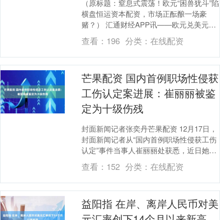
（原标题：窒息式震荡！欧元“困兽犹斗”陷
横盘恒运资本配资，市场正酝酿一场豪
赌？） 汇通财经APP讯——欧元兑美元周
五（12月19日）于1.1720附近震荡，因
查看：
196
分类：
在线配资
此....
芒果配资 国内首例职场性侵获
工伤认定案进展：崔丽丽被鉴
定为十级伤残
封面新闻记者张奕丹芒果配资 12月17日，
封面新闻记者从“国内首例职场性侵获工伤
认定”事件当事人崔丽丽处获悉，近日她收
到了职工工伤伤残证和《劳动能力鉴定结
查看：
152
分类：
在线配资
论书》....
益阳指 在岸、离岸人民币对美
元汇率创下14个月以来新高