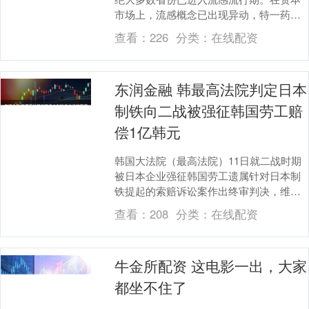
市场上，流感概念已出现异动，特一药
业、太龙药业昨日涨停，维康药业涨超
查看：
226
分类：
在线配资
12%。此外，多家药....
东润金融 韩最高法院判定日本
制铁向二战被强征韩国劳工赔
偿1亿韩元
韩国大法院（最高法院）11日就二战时期
被日本企业强征韩国劳工遗属针对日本制
铁提起的索赔诉讼案作出终审判决，维持
二审判决，判定原告胜诉，日本制铁向原
查看：
208
分类：
在线配资
告赔偿1亿韩元....
牛金所配资 这电影一出，大家
都坐不住了