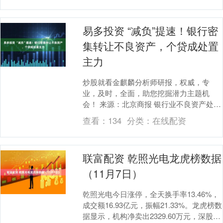
易多投资 “减负”提速！银行密
集转让不良资产，个贷成处置
主力
炒股就看金麒麟分析师研报，权威，专
业，及时，全面，助您挖掘潜力主题机
会！ 来源：北京商报 银行业不良资产处置
驶入“加速档”。3月3日，北京商报记者梳
查看：
134
分类：
在线配资
理发现，春节....
联富配资 乾照光电龙虎榜数据
（11月7日）
乾照光电今日涨停，全天换手率13.46%，
成交额16.93亿元，振幅21.33%。龙虎榜数
据显示，机构净卖出2329.60万元，深股通