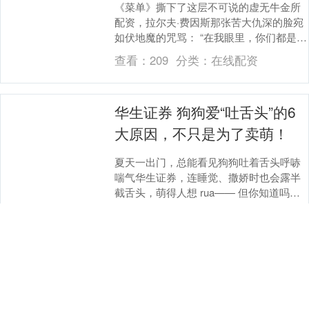
《菜单》撕下了这层不可说的虚无牛金所
配资，拉尔夫·费因斯那张苦大仇深的脸宛
如伏地魔的咒骂： “在我眼里，你们都是麻
瓜。” 2022年的电影《菜单》（The Me....
查看：
209
分类：
在线配资
华生证券 狗狗爱“吐舌头”的6
大原因，不只是为了卖萌！
夏天一出门，总能看见狗狗吐着舌头呼哧
喘气华生证券，连睡觉、撒娇时也会露半
截舌头，萌得人想 rua—— 但你知道吗？
狗狗吐舌头可不只是 “卖萌”，背后藏着 6
查看：
141
分类：
在线配资
个....
牛领策略 猜不透“毛孩子”心
思？进博会给出未来养宠新答