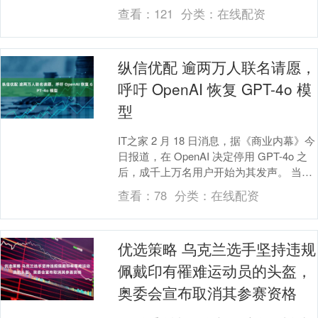
净卖出506.72万元，营....
查看：
121
分类：
在线配资
纵信优配 逾两万人联名请愿，
呼吁 OpenAI 恢复 GPT-4o 模
型
IT之家 2 月 18 日消息，据《商业内幕》今
日报道，在 OpenAI 决定停用 GPT-4o 之
后，成千上万名用户开始为其发声。 当地
时间 1 月 30 日....
查看：
78
分类：
在线配资
优选策略 乌克兰选手坚持违规
佩戴印有罹难运动员的头盔，
奥委会宣布取消其参赛资格