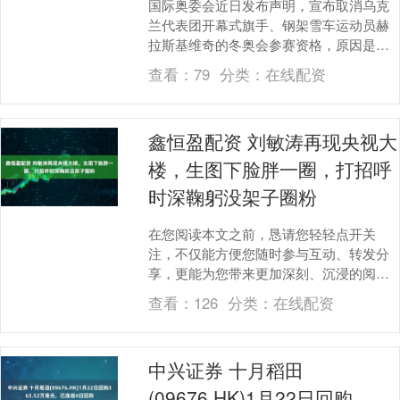
国际奥委会近日发布声明，宣布取消乌克
兰代表团开幕式旗手、钢架雪车运动员赫
拉斯基维奇的冬奥会参赛资格，原因是他
拒绝遵守《国际奥委会运动员表达指
查看：
79
分类：
在线配资
南》。 参加本次冬奥....
鑫恒盈配资 刘敏涛再现央视大
楼，生图下脸胖一圈，打招呼
时深鞠躬没架子圈粉
在您阅读本文之前，恳请您轻轻点开关
注，不仅能方便您随时参与互动、转发分
享，更能为您带来更加深刻、沉浸的阅读
体验。内容创作凝聚了无数心血，您的每
查看：
126
分类：
在线配资
一份支持，都是我们....
中兴证券 十月稻田
(09676.HK)1月22日回购