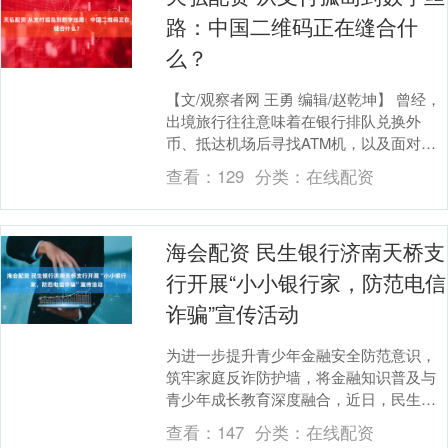
路：中国二维码正在缝合什
么？
【文/观察者网 王勇 编辑/赵乾坤】 曾经，
出境旅行往往意味着在银行排队兑换外
币、抵达机场后寻找ATM机，以及面对陌
生支付体系时的不便与不确定。如今，随
查看：
129
分类：
在线配资
着中国移....
海会配资 民生银行济南天桥支
行开展“小小银行家，防范电信
诈骗”宣传活动
为进一步提升青少年金融安全防范意识，
筑牢家庭反诈防护墙，将金融知识普及与
青少年成长教育深度融合，近日，民生银
行济南天桥支行精心开展以“小小银行家 防
查看：
147
分类：
在线配资
范电信诈骗”....