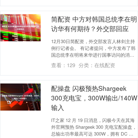
简配资 中方对韩国总统李在明
访华有何期待？外交部回应
12月30日简配资，外交部发言人林剑主持
例行记者会。 有记者提问，中方发布了韩
国总统李在明将来华进行国事访问的消
息。请问中方对此访有何期待？ 林剑介
查看：
129
分类：
在线配资
绍，应国家主....
配操盘 闪极预热Shargeek
300充电宝，300W输出/140W
输入
IT之家 12 月 19 日消息，闪极今天在其海
外官网预热 Shargeek 300 充电宝配操盘，
总输出功率最高可达 300W，拥有 DC 输