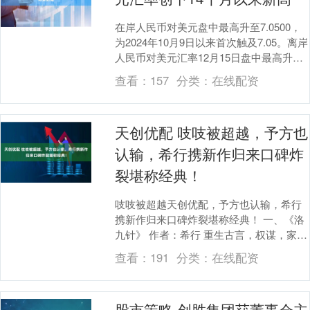
在岸人民币对美元盘中最高升至7.0500，
为2024年10月9日以来首次触及7.05。离岸
人民币对美元汇率12月15日盘中最高升至
7.046益阳指，创下2024....
查看：
157
分类：
在线配资
天创优配 吱吱被超越，予方也
认输，希行携新作归来口碑炸
裂堪称经典！
吱吱被超越天创优配，予方也认输，希行
携新作归来口碑炸裂堪称经典！ 一、《洛
九针》 作者：希行 重生古言，权谋，家国
情怀，技术， 女主是墨门掌门之女，四岁
查看：
191
分类：
在线配资
濒死，魂....
股市策略 创胜集团获董事会主