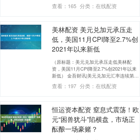
出接口，可为游戏....
查看：
165
分类：
在线配资
美林配资 美元兑加元承压走
低，美国11月CPI降至2.7%创
2021年以来新低
（原标题：美元兑加元承压走低美林配
资，美国11月CPI降至2.7%创2021年以来
新低） 金吾财讯|美元兑加元汇率连续第二
个交易日走低，周五亚洲时段交投于1.3....
查看：
197
分类：
在线配资
恒运资本配资 窒息式震荡！欧
元“困兽犹斗”陷横盘，市场正
酝酿一场豪赌？