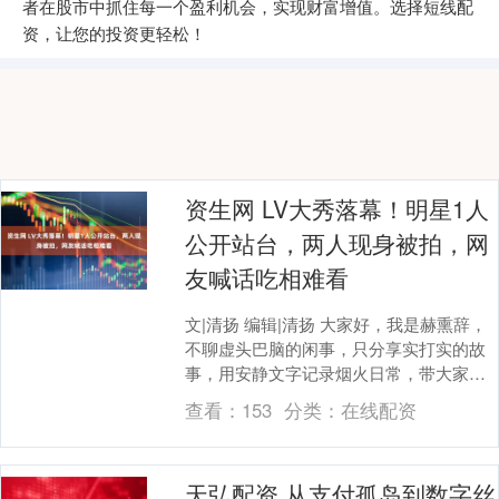
者在股市中抓住每一个盈利机会，实现财富增值。选择短线配
资，让您的投资更轻松！
资生网 LV大秀落幕！明星1人
公开站台，两人现身被拍，网
友喊话吃相难看
文|清扬 编辑|清扬 大家好，我是赫熏辞，
不聊虚头巴脑的闲事，只分享实打实的故
事，用安静文字记录烟火日常，带大家感
受人间冷暖。 2026年7月25号，LV在上
查看：
153
分类：
在线配资
海....
天弘配资 从支付孤岛到数字丝