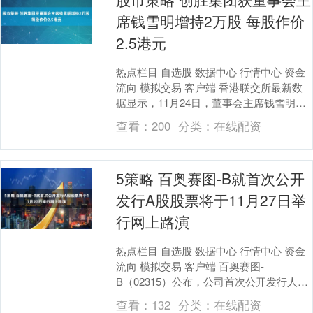
席钱雪明增持2万股 每股作价
2.5港元
热点栏目 自选股 数据中心 行情中心 资金
流向 模拟交易 客户端 香港联交所最新数
据显示，11月24日，董事会主席钱雪明增
持创胜集团（06628）2万股股市策略....
查看：
200
分类：
在线配资
5策略 百奥赛图-B就首次公开
发行A股股票将于11月27日举
行网上路演
热点栏目 自选股 数据中心 行情中心 资金
流向 模拟交易 客户端 百奥赛图-
B（02315）公布，公司首次公开发行人民
币普通股（A股）并在科创板上市的申请已
查看：
132
分类：
在线配资
经上....