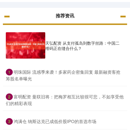
推荐资讯
天弘配资 从支付孤岛到数字丝路：中国二
维码正在缝合什么？
​明珠国际 流感季来袭！多家药企密集回复 最新融资客抢
1
筹股名单曝光
​富明配资 曼联旧将：把梅罗相互比较很可悲，不如享受他
2
们的精彩表现
​鸿满仓 纳斯达克已成低价股IPO的首选市场
3