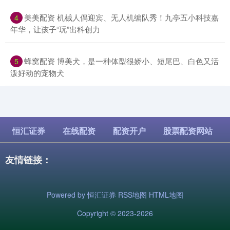
​美美配资 机械人偶迎宾、无人机编队秀！九亭五小科技嘉
4
年华，让孩子“玩”出科创力
​蜂窝配资 博美犬，是一种体型很娇小、短尾巴、白色又活
5
泼好动的宠物犬
恒汇证券
在线配资
配资开户
股票配资网站
友情链接：
Powered by
恒汇证券
RSS地图
HTML地图
Copyright
© 2023-2026