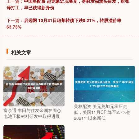
上一篇：
中国星配资 赵龙豪近况曝光，身材发福满头白发，给张
译打工，早已获得新身份
下一篇：
启远网 10月31日珀莱转债下跌0.21%，转股溢价率
63.73%
相关文章
美林配资 美元兑加元承压走
富余通 丰田与住友金属在固态
低，美国11月CPI降至2.7%创
电池正极材料研发中取得进展
2021年以来新低