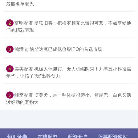
筹股名单曝光
​富明配资 曼联旧将：把梅罗相互比较很可悲，不如享受他
2
们的精彩表现
​鸿满仓 纳斯达克已成低价股IPO的首选市场
3
​美美配资 机械人偶迎宾、无人机编队秀！九亭五小科技嘉
4
年华，让孩子“玩”出科创力
​蜂窝配资 博美犬，是一种体型很娇小、短尾巴、白色又活
5
泼好动的宠物犬
恒汇证券
在线配资
配资开户
股票配资网站