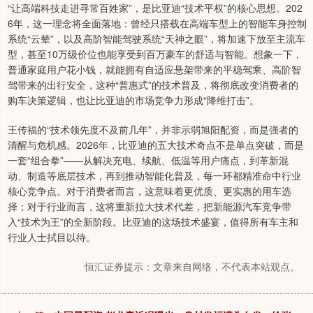
“让高端科技走进寻常百姓家”，是比亚迪“技术平权”的核心思想。202
6年，这一理念将全面落地：曾经只搭载在高端车型上的智能车身控制
系统“云辇”，以及高阶智能驾驶系统“天神之眼”，将加速下放至主流车
型，甚至10万级价位也能享受到百万豪车的舒适与智能。想象一下，
普通家庭用户花小钱，就能拥有自适应悬架带来的平稳驾乘、高阶智
驾带来的出行安全，这种“普惠式”的技术普及，将彻底改变消费者的
购车决策逻辑，也让比亚迪的市场竞争力形成“降维打击”。
王传福的“技术领先度不及前几年”，并非示弱旭阳配资，而是强者的
清醒与危机感。2026年，比亚迪的五大技术奇点不是单点突破，而是
一套“组合拳”——从解决充电、续航、低温等用户痛点，到革新混
动、制造等底层技术，再到推动智能化普及，每一环都精准命中行业
核心竞争点。对于消费者而言，这意味着更优质、更实惠的用车选
择；对于行业而言，这将重新拉大技术代差，把新能源汽车竞争带
入“技术为王”的全新阶段。比亚迪的这场技术盛宴，值得所有车主和
行业人士拭目以待。
恒汇证券提示：文章来自网络，不代表本站观点。