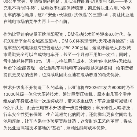
00公里大关。更值得期待的是，其低温性能将实现质的飞跃——冬天
充电不再“蜗牛爬”，放电效率也能保持稳定，彻底解决北方用户冬季
用车的核心顾虑，这种“安全+长续航+抗低温”的三重buff，将让比亚迪
在纯电市场的竞争力再上一个台阶。
作为比亚迪的销量王牌旭阳配资，DM混动技术即将迎来6.0时代。依
托9系新平台与全域高压架构，DM 6.0将实现“混动天花板再抬高”：插
混车型的纯电续航有望普遍达到250-300公里，这意味着绝大多数城
市通勤完全可以当成纯电车开，甚至一个月都不用加一次油；同时，
亏电油耗将再降10%，进一步拉低用车成本。这种“纯电体验+无续航
焦虑”的全能表现，会让混动车与纯电车的界限越来越模糊，给消费者
提供更灵活的选择，也持续巩固比亚迪在混动赛道的领先优势。
技术升级离不开制造工艺的革新，比亚迪将在2026年发力9000吨乃至
13000吨级一体化大压铸技术。通过巨型压铸机，原本由几百个零件
组成的车身底板能一次压铸成型，带来多重优势：车身重量可减轻10
0公斤以上，配合三电技术升级进一步提升能效；车身刚性大幅增强，
行车安全性更有保障；生产流程简化的同时，还能腾出更多空间给电
池和座舱，让车内乘坐体验更宽敞舒适，这套制造工艺的革新，将成
为比亚迪高端技术落地的“基石”，兼顾性能与成本优势。