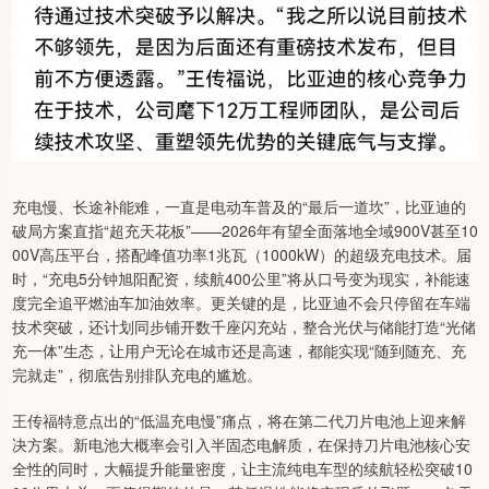
充电慢、长途补能难，一直是电动车普及的“最后一道坎”，比亚迪的
破局方案直指“超充天花板”——2026年有望全面落地全域900V甚至10
00V高压平台，搭配峰值功率1兆瓦（1000kW）的超级充电技术。届
时，“充电5分钟旭阳配资，续航400公里”将从口号变为现实，补能速
度完全追平燃油车加油效率。更关键的是，比亚迪不会只停留在车端
技术突破，还计划同步铺开数千座闪充站，整合光伏与储能打造“光储
充一体”生态，让用户无论在城市还是高速，都能实现“随到随充、充
完就走”，彻底告别排队充电的尴尬。
王传福特意点出的“低温充电慢”痛点，将在第二代刀片电池上迎来解
决方案。新电池大概率会引入半固态电解质，在保持刀片电池核心安
全性的同时，大幅提升能量密度，让主流纯电车型的续航轻松突破10