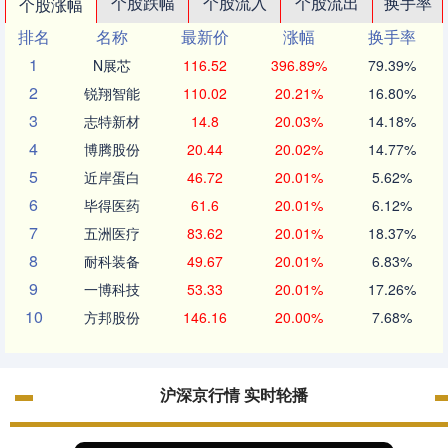
个股跌幅
个股流入
个股流出
换手率
个股涨幅
排名
名称
最新价
涨幅
换手率
1
N展芯
116.52
396.89%
79.39%
2
锐翔智能
110.02
20.21%
16.80%
3
志特新材
14.8
20.03%
14.18%
4
博腾股份
20.44
20.02%
14.77%
5
近岸蛋白
46.72
20.01%
5.62%
6
毕得医药
61.6
20.01%
6.12%
7
五洲医疗
83.62
20.01%
18.37%
8
耐科装备
49.67
20.01%
6.83%
9
一博科技
53.33
20.01%
17.26%
10
方邦股份
146.16
20.00%
7.68%
沪深京行情 实时轮播