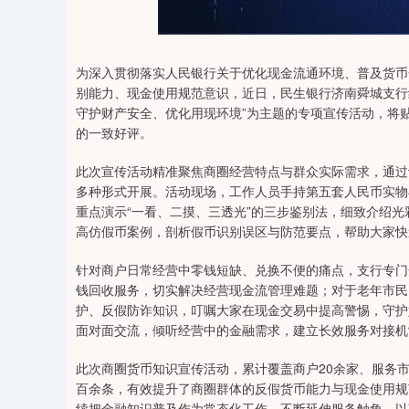
00.35
深证成指
14110.12
21.92
0.57%
-34
为深入贯彻落实人民银行关于优化现金流通环境、普及货币
别能力、现金使用规范意识，近日，民生银行济南舜城支行
守护财产安全、优化用现环境”为主题的专项宣传活动，将
的一致好评。
此次宣传活动精准聚焦商圈经营特点与群众实际需求，通过
多种形式开展。活动现场，工作人员手持第五套人民币实物
重点演示“一看、二摸、三透光”的三步鉴别法，细致介绍
高仿假币案例，剖析假币识别误区与防范要点，帮助大家快
针对商户日常经营中零钱短缺、兑换不便的痛点，支行专门
钱回收服务，切实解决经营现金流管理难题；对于老年市民
护、反假防诈知识，叮嘱大家在现金交易中提高警惕，守护
面对面交流，倾听经营中的金融需求，建立长效服务对接机
此次商圈货币知识宣传活动，累计覆盖商户20余家、服务市
百余条，有效提升了商圈群体的反假货币能力与现金使用规
续把金融知识普及作为常态化工作，不断延伸服务触角，以