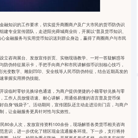
沪深300
4651.31
.08
-0.24%
-6.85
-0.15%
金融知识的工作要求，切实提升商圈商户及广大市民的货币防伪识
组建专业宣传团队，走进阳光舜城商业街，开展以“普及货币知识、
贴心金融服务与实用货币知识送到群众身边，赢得了商圈商户与市民
设立咨询展台、发放宣传折页、实物现场教学、一对一答疑解惑等
与防伪特征展示卡，手把手向商户和市民讲解假币识别核心技巧，
光彩光变数字、雕刻凹印、安全线等人民币防伪特征，结合近期高发的
速掌握实用辨伪技能。
开设临时零钞兑换绿色通道，为商户提供便捷的小额零钞兑换与零
，工作人员放慢语速、耐心讲解，用通俗易懂的语言普及货币保
好自身“钱袋子”。活动期间，宣传团队还主动走进沿街门店，与商户
制，让金融服务更具针对性与实效性。
民80余人次，发放宣传资料100余份，现场解答各类货币相关咨询
范意识，进一步优化了辖区现金流通服务环境。下一步，支行将持
商圈、社区、校园为重点阵地，开展更多形式多样、内容务实的宣