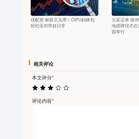
优配资 耐脏又实用！CIPU妈咪包
元富证券 泉
轻松应对带娃日常
地授牌仪式在
园举行
相关评论
本文评分
*
评论内容
*