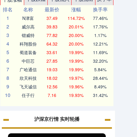
排名
名称
最新价
涨幅
换手率
1
N津富
37.49
114.72%
77.46%
2
威尔高
39.83
20.01%
17.76%
3
锴威特
77.82
20.00%
1.17%
4
科翔股份
64.32
20.00%
12.21%
5
蜀道装备
33.61
19.99%
11.69%
6
中巨芯
27.85
19.99%
32.20%
7
广哈通信
19.03
19.99%
5.84%
8
欣天科技
18.02
19.97%
28.44%
9
飞天诚信
12.56
19.96%
8.49%
10
任子行
7.16
19.93%
31.42%
沪深京行情 实时轮播