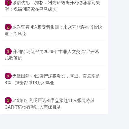
​诚信优配 卡拉格：对阿诺德离开利物浦感到失
1
望；祝福阿隆索在皇马成功
​东兴证券 4连板安泰集团：未来可能存在股价快
2
速下跌风险
​升利配 习近平向2026年“中非人文交流年”开幕
3
式致贺信
​天源国际 中国资产深夜爆发，阿里、百度涨超
4
3%，加密货币13万人爆仓
​319策略 药明巨诺-B早盘涨超11% 报道称其
5
CAR-T药物有望进入商保目录