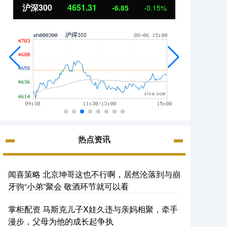
北证50
1122.88
创
3.42
0.30%
热点资讯
闻喜策略 北京坤哥这也不行啊，居然沦落到与崩
牙驹“小弟”聚会 敬酒环节就可以看
掌柜配资 马斯克儿子X娃久违与亲妈相聚，牵手
漫步，父母为他的成长起争执