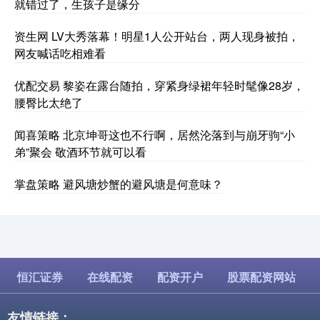
就错过了，生孩子是缘分
资生网 LV大秀落幕！明星1人公开站台，两人现身被拍，
网友喊话吃相难看
优配交易 黎姿在露台随拍，穿紧身绿裙年轻时髦像28岁，
腰臀比太绝了
闻喜策略 北京坤哥这也不行啊，居然沦落到与崩牙驹“小
弟”聚会 敬酒环节就可以看
掌盘策略 避风塘炒蟹的避风塘是何意味？
恒汇证券
在线配资
配资开户
股票配资网站
友情链接：