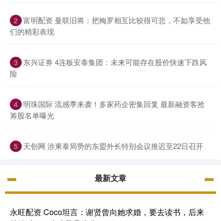
富明配资 曼联旧将：把梅罗相互比较很可悲，不如享受他
2
们的精彩表现
东兴证券 4连板安泰集团：未来可能存在股价快速下跌风
3
险
明珠国际 流感季来袭！多家药企密集回复 最新融资客抢
4
筹股名单曝光
天创网 涉柬泰局势的东盟外长特别会议推迟至22日召开
5
最新文章
永旺配资 Coco坦言：谢贤曾向她求婚，要去读书，后来