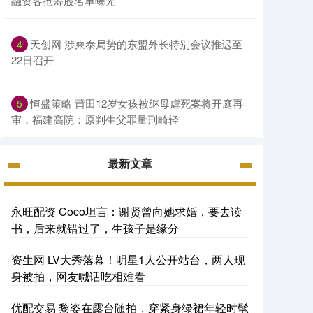
融资客抢筹股名单曝光
天创网 涉柬泰局势的东盟外长特别会议推迟至
4
22日召开
恒盛策略 莆田12岁女孩被继母虐死案将开庭再
5
审，福建高院：原判生父罪量刑畸轻
最新文章
永旺配资 Coco坦言：谢贤曾向她求婚，要去读
书，后来就错过了，生孩子是缘分
资生网 LV大秀落幕！明星1人公开站台，两人现
身被拍，网友喊话吃相难看
优配交易 黎姿在露台随拍，穿紧身绿裙年轻时髦