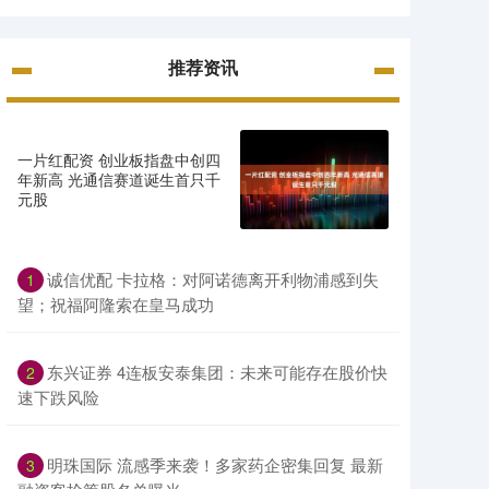
推荐资讯
一片红配资 创业板指盘中创四
年新高 光通信赛道诞生首只千
元股
诚信优配 卡拉格：对阿诺德离开利物浦感到失
1
望；祝福阿隆索在皇马成功
东兴证券 4连板安泰集团：未来可能存在股价快
2
速下跌风险
明珠国际 流感季来袭！多家药企密集回复 最新
3