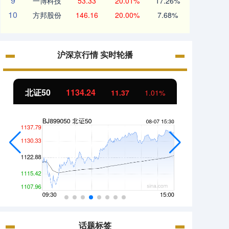
9
一博科技
53.33
20.01%
17.26%
10
方邦股份
146.16
20.00%
7.68%
沪深京行情 实时轮播
北证50
1134.24
创业
11.37
1.01%
话题标签