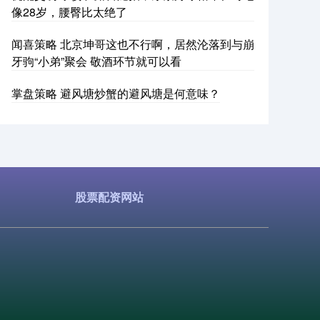
像28岁，腰臀比太绝了
闻喜策略 北京坤哥这也不行啊，居然沦落到与崩
牙驹“小弟”聚会 敬酒环节就可以看
掌盘策略 避风塘炒蟹的避风塘是何意味？
股票配资网站