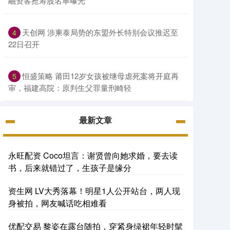
融资客抢筹股名单曝光
天创网 涉柬泰局势的东盟外长特别会议推迟至
4
22日召开
恒盛策略 莆田12岁女孩被继母虐死案将开庭再
5
审，福建高院：原判生父罪量刑畸轻
最新文章
永旺配资 Coco坦言：谢贤曾向她求婚，要去读
书，后来就错过了，生孩子是缘分
资生网 LV大秀落幕！明星1人公开站台，两人现
身被拍，网友喊话吃相难看
优配交易 黎姿在露台随拍，穿紧身绿裙年轻时髦