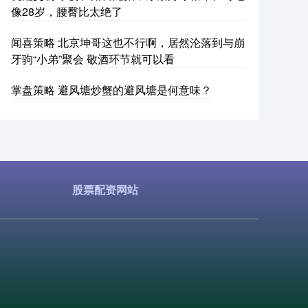
像28岁，腰臀比太绝了
闻喜策略 北京坤哥这也不行啊，居然沦落到与崩
牙驹“小弟”聚会 敬酒环节就可以看
掌盘策略 避风塘炒蟹的避风塘是何意味？
股票配资网站