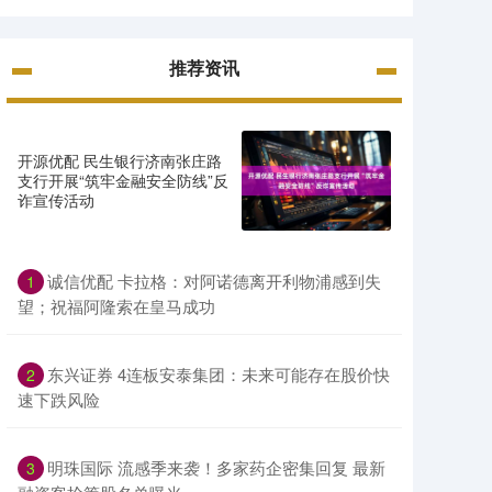
推荐资讯
开源优配 民生银行济南张庄路
支行开展“筑牢金融安全防线”反
诈宣传活动
诚信优配 卡拉格：对阿诺德离开利物浦感到失
1
望；祝福阿隆索在皇马成功
东兴证券 4连板安泰集团：未来可能存在股价快
2
速下跌风险
明珠国际 流感季来袭！多家药企密集回复 最新
3