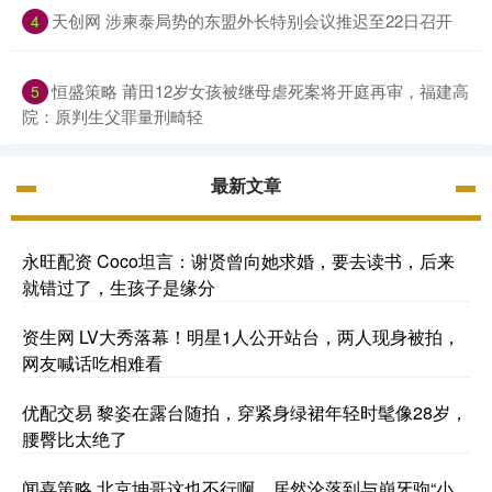
天创网 涉柬泰局势的东盟外长特别会议推迟至22日召开
4
恒盛策略 莆田12岁女孩被继母虐死案将开庭再审，福建高
5
院：原判生父罪量刑畸轻
最新文章
永旺配资 Coco坦言：谢贤曾向她求婚，要去读书，后来
就错过了，生孩子是缘分
资生网 LV大秀落幕！明星1人公开站台，两人现身被拍，
网友喊话吃相难看
优配交易 黎姿在露台随拍，穿紧身绿裙年轻时髦像28岁，
腰臀比太绝了
闻喜策略 北京坤哥这也不行啊，居然沦落到与崩牙驹“小